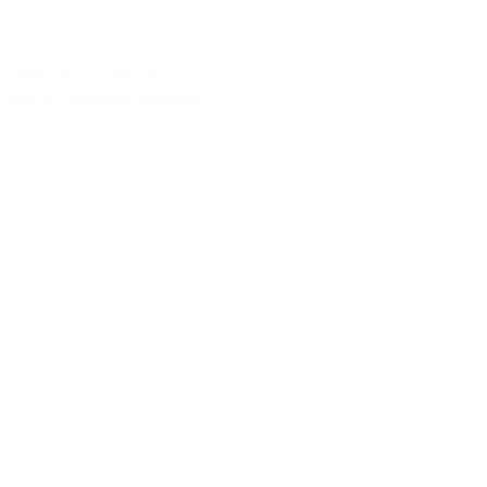
Vida-Szücs József
B'Bros 1
B'Bros 2
B'Bros 3