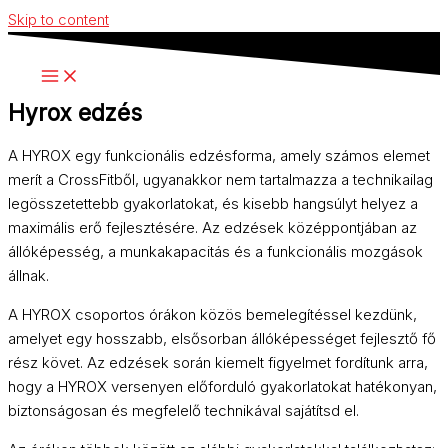
Skip to content
Hyrox edzés
A HYROX egy funkcionális edzésforma, amely számos elemet
merít a CrossFitből, ugyanakkor nem tartalmazza a technikailag
legösszetettebb gyakorlatokat, és kisebb hangsúlyt helyez a
maximális erő fejlesztésére. Az edzések középpontjában az
állóképesség, a munkakapacitás és a funkcionális mozgások
állnak.
A HYROX csoportos órákon közös bemelegítéssel kezdünk,
amelyet egy hosszabb, elsősorban állóképességet fejlesztő fő
rész követ. Az edzések során kiemelt figyelmet fordítunk arra,
hogy a HYROX versenyen előforduló gyakorlatokat hatékonyan,
biztonságosan és megfelelő technikával sajátítsd el.