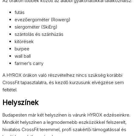
Az órákon többek között az alábbi gyakorlatokkal találkozhatsz:
futás
evezőergométer (Rowerg)
síergométer (SkiErg)
szántolás és szánhúzás
kitörések
burpee
wall ball
farmer’s carry
A HYROX órákon való részvételhez nincs szükség korábbi
CrossFit tapasztalatra, és kezdő kurzusunk elvégzése sem
feltétel.
Helyszínek
Budapesten már két helyszínen is várunk HYROX edzéseinkre.
Mindkét helyszínen a legmodernebb eszközökkel felszerelt,
hivatalos CrossFit teremmel, profi szakértői támogatással és