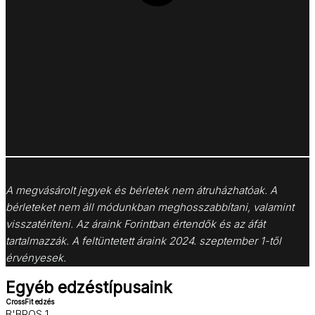
A megvásárolt jegyek és bérletek nem átruházhatóak. A
bérleteket nem áll módunkban meghosszabbítani, valamint
visszatéríteni. Az áraink Forintban értendők és az áfát
tartalmazzák. A feltüntetett áraink 2024. szeptember 1-től
érvényesek.
Egyéb edzéstípusaink
CrossFit edzés
B'BROS 1