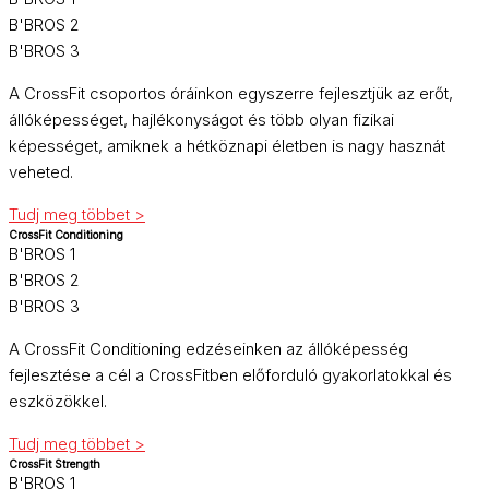
B'BROS 2
B'BROS 3
A CrossFit csoportos óráinkon egyszerre fejlesztjük az erőt,
állóképességet, hajlékonyságot és több olyan fizikai
képességet, amiknek a hétköznapi életben is nagy hasznát
veheted.
Tudj meg többet >
CrossFit Conditioning
B'BROS 1
B'BROS 2
B'BROS 3
A CrossFit Conditioning edzéseinken az állóképesség
fejlesztése a cél a CrossFitben előforduló gyakorlatokkal és
eszközökkel.
Tudj meg többet >
CrossFit Strength
B'BROS 1