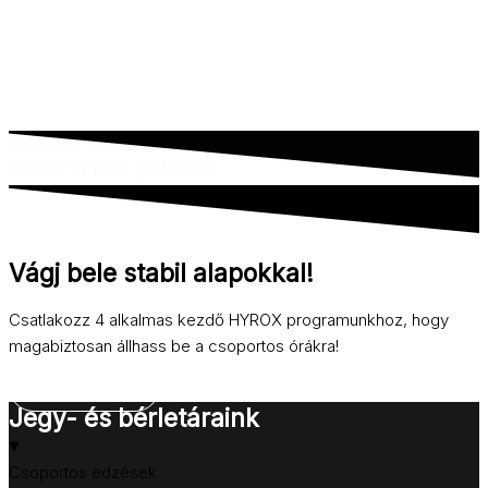
Makuvek László
B'Bros 1
B'Bros 2
B'Bros 3
Vágj bele stabil alapokkal!
Csatlakozz 4 alkalmas kezdő HYROX programunkhoz, hogy
magabiztosan állhass be a csoportos órákra!
TOVÁBB >
Jegy- és bérletáraink
Csoportos edzések